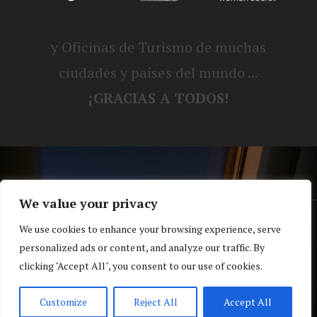
y Oficinas de Turismo de muchas
ciudades y países del mundo ...
¡GRACIAS A TODOS!
We value your privacy
® Blog personal de Alex, Nerea, Turbo y
We use cookies to enhance your browsing experience, serve
personalized ads or content, and analyze our traffic. By
Koko |
Política de privacidad y cookies
clicking "Accept All", you consent to our use of cookies.
Top
Customize
Reject All
Accept All