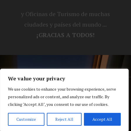
y Oficinas de Turismo de muchas
ciudades y países del mundo ...
¡GRACIAS A TODOS!
We value your privacy
® Blog personal de Alex, Nerea, Turbo y
We use cookies to enhance your browsing experience, serve
personalized ads or content, and analyze our traffic. By
Koko |
Política de privacidad y cookies
clicking "Accept All", you consent to our use of cookies.
Top
Customize
Reject All
Accept All