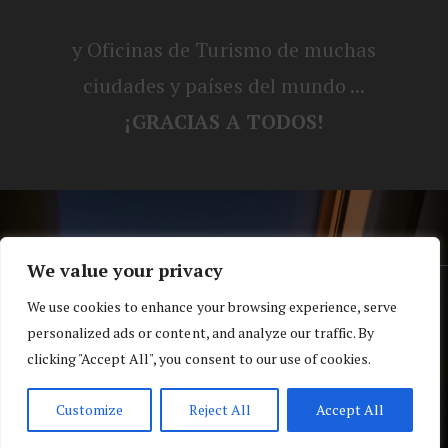
y Oficinas de Turismo de muchas
ciudades y países del mundo ...
¡GRACIAS A TODOS!
We value your privacy
® Blog personal de Alex, Nerea, Turbo y
We use cookies to enhance your browsing experience, serve
personalized ads or content, and analyze our traffic. By
Koko |
Política de privacidad y cookies
clicking "Accept All", you consent to our use of cookies.
Top
Customize
Reject All
Accept All