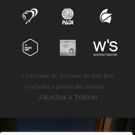
y Oficinas de Turismo de muchas
ciudades y países del mundo ...
¡GRACIAS A TODOS!