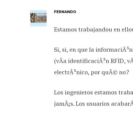
FERNANDO
Estamos trabajandou en ell
Si, si, en que la informaciÃ³
(vÃ­a identificaciÃ³n RFID, v
electrÃ³nico, por quÃ© no?
Los ingenieros estamos trab
jamÃ¡s. Los usuarios acabarÃ