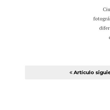
Ci
fotográ
dife
Artículo sigui