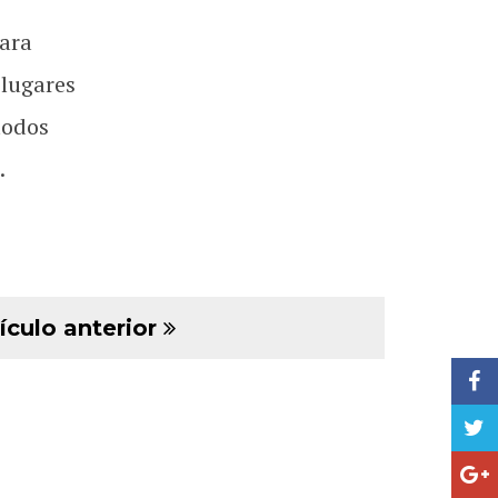
ara
 lugares
todos
.
ículo anterior