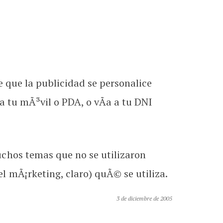
ue que la publicidad se personalice
a tu mÃ³vil o PDA, o vÃ­a a tu DNI
chos temas que no se utilizaron
 mÃ¡rketing, claro) quÃ© se utiliza.
3 de diciembre de 2005