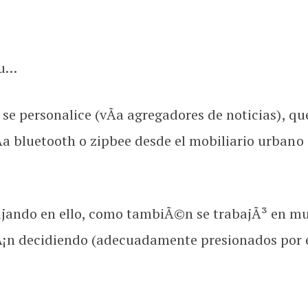
ou…
n se personalice (vÃ­a agregadores de noticias), q
Ã­a bluetooth o zipbee desde el mobiliario urbano 
ajando en ello, como tambiÃ©n se trabajÃ³ en mu
¡n decidiendo (adecuadamente presionados por el