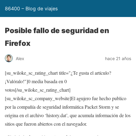
86400 – Blog de viajes
Posible fallo de seguridad en
Firefox
Alex
hace 21 años
[su_wiloke_sc_rating_chart title="¿Te gusta el artículo?
¡Valóralo!"]
0
media basada en
0
votos[/su_wiloke_sc_rating_chart]
[su_wiloke_sc_company_website]El agujero fue hecho publico
por la compañía de seguridad informática Packet Storm y se
origina en el archivo ‘history.dat’, que acumula información de los
sitios que fueron abiertos con el navegador.