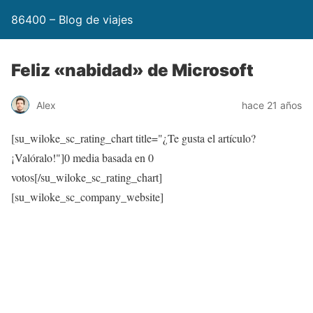
86400 – Blog de viajes
Feliz «nabidad» de Microsoft
Alex
hace 21 años
[su_wiloke_sc_rating_chart title="¿Te gusta el artículo?
¡Valóralo!"]
0
media basada en
0
votos[/su_wiloke_sc_rating_chart]
[su_wiloke_sc_company_website]