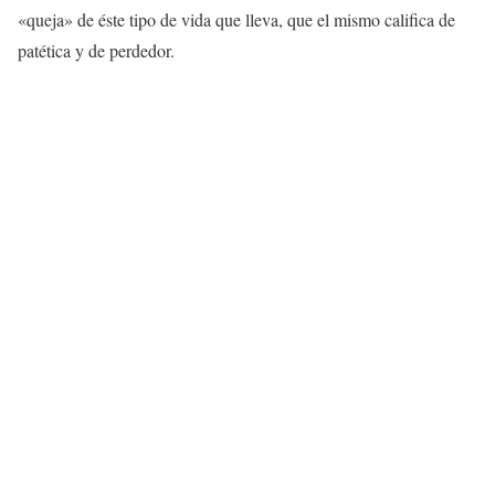
«queja» de éste tipo de vida que lleva, que el mismo califica de
patética y de perdedor.