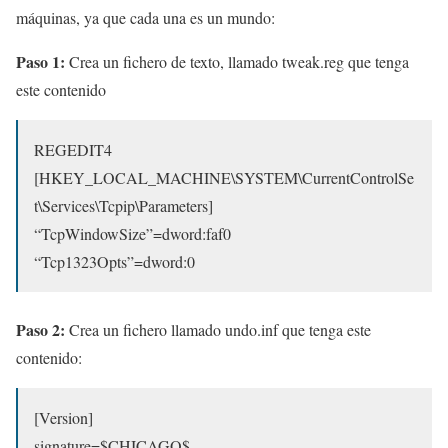
máquinas, ya que cada una es un mundo:
Paso 1:
Crea un fichero de texto, llamado tweak.reg que tenga
este contenido
REGEDIT4
[HKEY_LOCAL_MACHINE\SYSTEM\CurrentControlSe
t\Services\Tcpip\Parameters]
“TcpWindowSize”=dword:faf0
“Tcp1323Opts”=dword:0
Paso 2:
Crea un fichero llamado undo.inf que tenga este
contenido:
[Version]
signature=$CHICAGO$