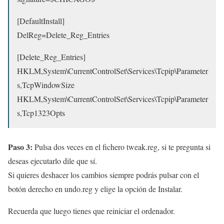
[DefaultInstall]
DelReg=Delete_Reg_Entries
[Delete_Reg_Entries]
HKLM,System\CurrentControlSet\Services\Tcpip\Parameter
s,TcpWindowSize
HKLM,System\CurrentControlSet\Services\Tcpip\Parameter
s,Tcp1323Opts
Paso 3:
Pulsa dos veces en el fichero tweak.reg, si te pregunta si
deseas ejecutarlo dile que sí.
Si quieres deshacer los cambios siempre podrás pulsar con el
botón derecho en undo.reg y elige la opción de Instalar.
Recuerda que luego tienes que reiniciar el ordenador.