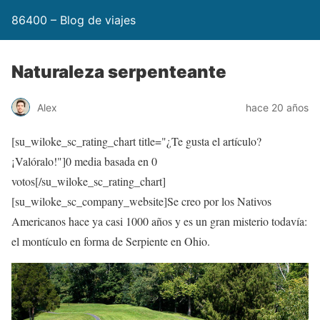
86400 – Blog de viajes
Naturaleza serpenteante
Alex
hace 20 años
[su_wiloke_sc_rating_chart title="¿Te gusta el artículo?
¡Valóralo!"]
0
media basada en
0
votos[/su_wiloke_sc_rating_chart]
[su_wiloke_sc_company_website]Se creo por los Nativos
Americanos hace ya casi 1000 años y es un gran misterio todavía:
el montículo en forma de Serpiente en Ohio.