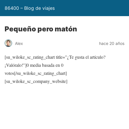
86400 – Blog de viajes
Pequeño pero matón
Alex
hace 20 años
[su_wiloke_sc_rating_chart title="¿Te gusta el artículo?
¡Valóralo!"]
0
media basada en
0
votos[/su_wiloke_sc_rating_chart]
[su_wiloke_sc_company_website]