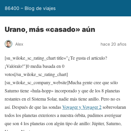
86400 – Blog de viajes
Urano, más «casado» aún
Alex
hace 20 años
[su_wiloke_sc_rating_chart title="¿Te gusta el artículo?
¡Valóralo!"]
0
media basada en
0
votos[/su_wiloke_sc_rating_chart]
[su_wiloke_sc_company_website]Mucha gente cree que sólo
Saturno tiene «hula-hopp» incorporado y que de los 8 planetas
restantes en el Sistema Solar, nadie más tiene anillo. Pero no es
así. Después de que las sondas
Voyager y Voyager 2
sobrevolaran
todos los planetas exteriores a nuestra órbita, pudimos averiguar
que son 4 los planetas con algún tipo de anillo: Júpiter, Saturno,