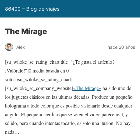
86400 – Blog de viajes
The Mirage
Alex
hace 20 años
[su_wiloke_sc_rating_chart title="¿Te gusta el artículo?
¡Valóralo!"]
0
media basada en
0
votos[/su_wiloke_sc_rating_chart]
[su_wiloke_sc_company_website]
«The Mirage»
ha sido uno de
los juguetes clásicos en las últimas décadas. Produce un pequeño
holograma a todo color que es posible visionarlo desde cualquier
ángulo. El pequeño cerdito que se vé en el video parece real, y
sólido, pero cuando intentas tocarlo, es sólo una ilusión. No hay
nada…