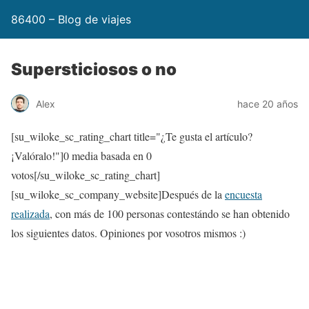
86400 – Blog de viajes
Supersticiosos o no
Alex
hace 20 años
[su_wiloke_sc_rating_chart title="¿Te gusta el artículo?
¡Valóralo!"]
0
media basada en
0
votos[/su_wiloke_sc_rating_chart]
[su_wiloke_sc_company_website]Después de la
encuesta
realizada
, con más de 100 personas contestándo se han obtenido
los siguientes datos. Opiniones por vosotros mismos :)