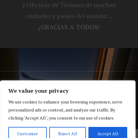
y Oficinas de Turismo de muchas
ciudades y países del mundo ...
¡GRACIAS A TODOS!
® Blog personal de Alex, Nerea, Turbo y
We value your privacy
Koko |
Política de privacidad y cookies
We use cookies to enhance your browsing experience, serve
Top
personalized ads or content, and analyze our traffic. By
clicking "Accept All", you consent to our use of cookies.
Customize
Reject All
Accept All