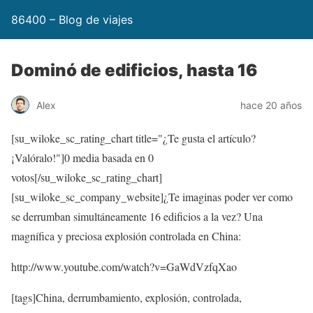
86400 – Blog de viajes
Dominó de edificios, hasta 16
Alex
hace 20 años
[su_wiloke_sc_rating_chart title="¿Te gusta el artículo?
¡Valóralo!"]
0
media basada en
0
votos[/su_wiloke_sc_rating_chart]
[su_wiloke_sc_company_website]¿Te imaginas poder ver como
se derrumban simultáneamente 16 edificios a la vez? Una
magnífica y preciosa explosión controlada en China:
http://www.youtube.com/watch?v=GaWdVzfqXao
[tags]China, derrumbamiento, explosión, controlada,