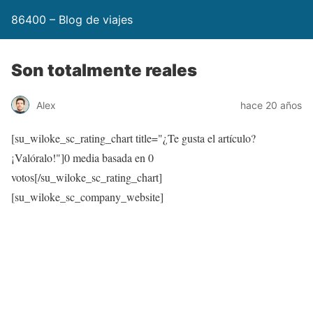
86400 – Blog de viajes
Son totalmente reales
Alex
hace 20 años
[su_wiloke_sc_rating_chart title="¿Te gusta el artículo?
¡Valóralo!"]
0
media basada en
0
votos[/su_wiloke_sc_rating_chart]
[su_wiloke_sc_company_website]