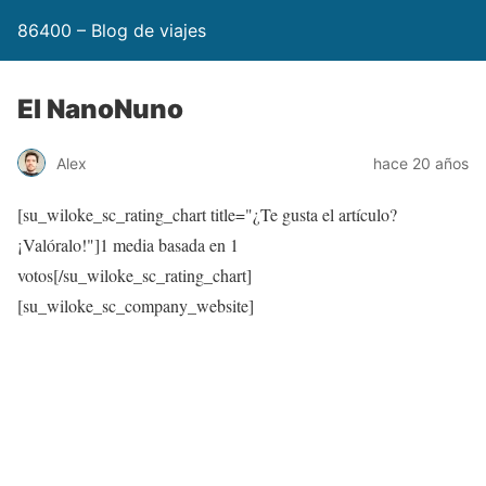
86400 – Blog de viajes
El NanoNuno
Alex
hace 20 años
[su_wiloke_sc_rating_chart title="¿Te gusta el artículo?
¡Valóralo!"]
1
media basada en 1
votos[/su_wiloke_sc_rating_chart]
[su_wiloke_sc_company_website]