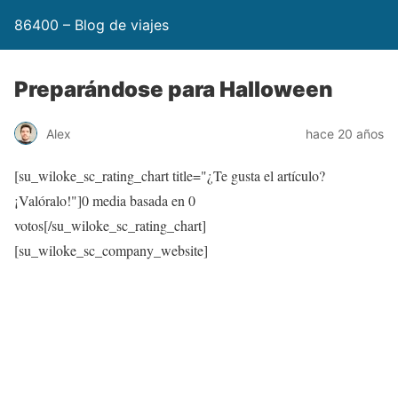
86400 – Blog de viajes
Preparándose para Halloween
Alex
hace 20 años
[su_wiloke_sc_rating_chart title="¿Te gusta el artículo?
¡Valóralo!"]
0
media basada en
0
votos[/su_wiloke_sc_rating_chart]
[su_wiloke_sc_company_website]