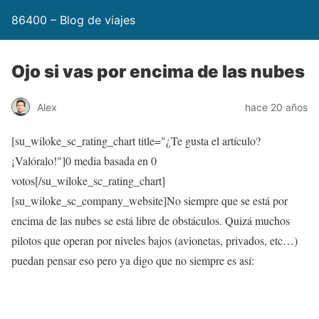
86400 – Blog de viajes
Ojo si vas por encima de las nubes
Alex
hace 20 años
[su_wiloke_sc_rating_chart title="¿Te gusta el artículo?
¡Valóralo!"]
0
media basada en
0
votos[/su_wiloke_sc_rating_chart]
[su_wiloke_sc_company_website]No siempre que se está por
encima de las nubes se está libre de obstáculos. Quizá muchos
pilotos que operan por niveles bajos (avionetas, privados, etc…)
puedan pensar eso pero ya digo que no siempre es así: