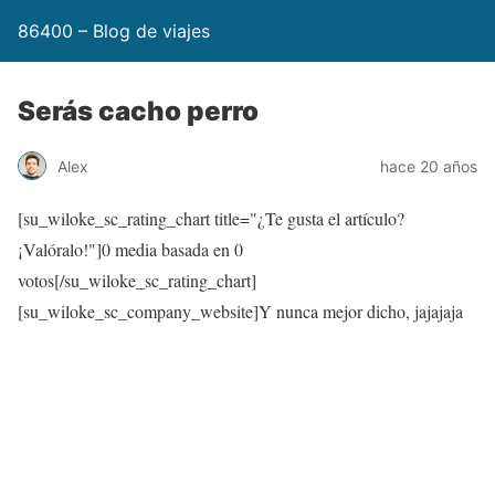
86400 – Blog de viajes
Serás cacho perro
Alex
hace 20 años
[su_wiloke_sc_rating_chart title="¿Te gusta el artículo?
¡Valóralo!"]
0
media basada en
0
votos[/su_wiloke_sc_rating_chart]
[su_wiloke_sc_company_website]Y nunca mejor dicho, jajajaja