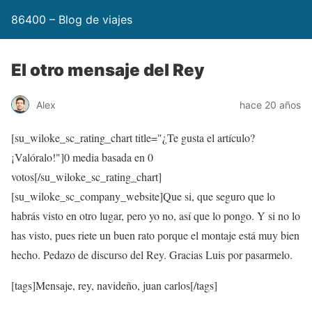
86400 – Blog de viajes
El otro mensaje del Rey
Alex
hace 20 años
[su_wiloke_sc_rating_chart title="¿Te gusta el artículo?
¡Valóralo!"]
0
media basada en
0
votos[/su_wiloke_sc_rating_chart]
[su_wiloke_sc_company_website]Que si, que seguro que lo
habrás visto en otro lugar, pero yo no, así que lo pongo. Y si no lo
has visto, pues riete un buen rato porque el montaje está muy bien
hecho. Pedazo de discurso del Rey. Gracias Luis por pasarmelo.
[tags]Mensaje, rey, navideño, juan carlos[/tags]