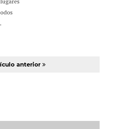
 lugares
todos
.
ículo anterior