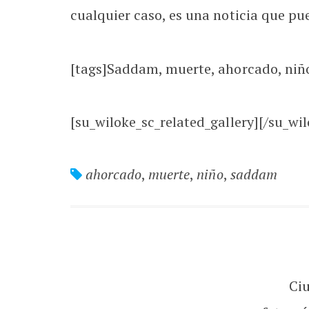
cualquier caso, es una noticia que p
[tags]Saddam, muerte, ahorcado, niño
[su_wiloke_sc_related_gallery][/su_wil
ahorcado
,
muerte
,
niño
,
saddam
Ci