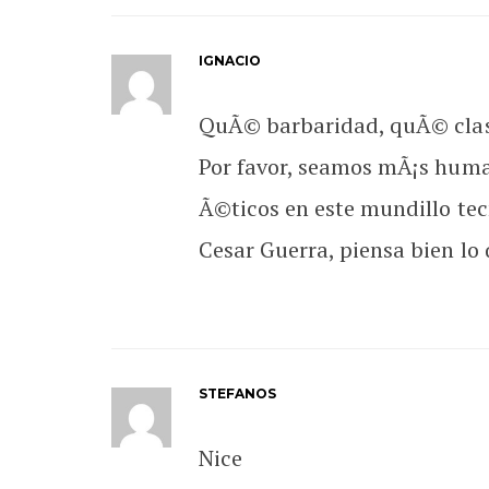
IGNACIO
QuÃ© barbaridad, quÃ© clase
Por favor, seamos mÃ¡s huma
Ã©ticos en este mundillo tecn
Cesar Guerra, piensa bien lo 
STEFANOS
Nice