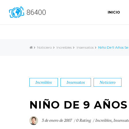
INICIO
Noticiero
Increibles
Insensatos
Niño De 9 Años S
Increibles
Insensatos
Noticiero
NIÑO DE 9 AÑO
3 de enero de 2007
0 Rating
Increibles
,
Insensat