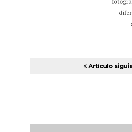
fotográ
dife
Artículo sigui