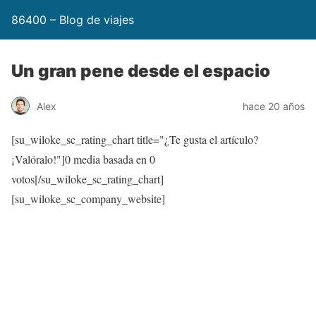
86400 – Blog de viajes
Un gran pene desde el espacio
Alex
hace 20 años
[su_wiloke_sc_rating_chart title="¿Te gusta el artículo?
¡Valóralo!"]
0
media basada en
0
votos[/su_wiloke_sc_rating_chart]
[su_wiloke_sc_company_website]