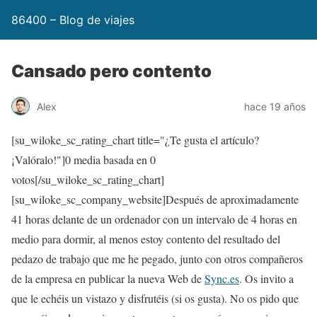
86400 – Blog de viajes
Cansado pero contento
Alex
hace 19 años
[su_wiloke_sc_rating_chart title="¿Te gusta el artículo?
¡Valóralo!"]
0
media basada en
0
votos[/su_wiloke_sc_rating_chart]
[su_wiloke_sc_company_website]Después de aproximadamente
41 horas delante de un ordenador con un intervalo de 4 horas en
medio para dormir, al menos estoy contento del resultado del
pedazo de trabajo que me he pegado, junto con otros compañeros
de la empresa en publicar la nueva Web de
Sync.es
. Os invito a
que le echéis un vistazo y disfrutéis (si os gusta). No os pido que