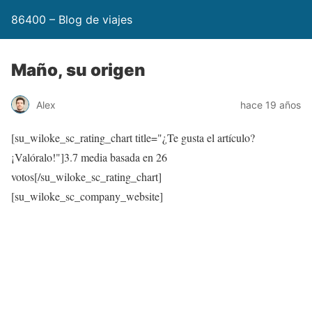
86400 – Blog de viajes
Maño, su origen
Alex
hace 19 años
[su_wiloke_sc_rating_chart title="¿Te gusta el artículo?
¡Valóralo!"]
3.7
media basada en 26
votos[/su_wiloke_sc_rating_chart]
[su_wiloke_sc_company_website]