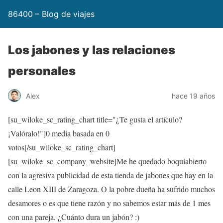
86400 – Blog de viajes
Los jabones y las relaciones
personales
Alex
hace 19 años
[su_wiloke_sc_rating_chart title="¿Te gusta el artículo?
¡Valóralo!"]
0
media basada en
0
votos[/su_wiloke_sc_rating_chart]
[su_wiloke_sc_company_website]Me he quedado boquiabierto
con la agresiva publicidad de esta tienda de jabones que hay en la
calle Leon XIII de Zaragoza. O la pobre dueña ha sufrido muchos
desamores o es que tiene razón y no sabemos estar más de 1 mes
con una pareja. ¿Cuánto dura un jabón? :)