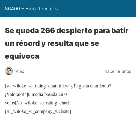
86400 – Blog de viajes
Se queda 266 despierto para batir
un récord y resulta que se
equivoca
Alex
hace 19 años
[su_wiloke_sc_rating_chart title="¿Te gusta el artículo?
¡Valóralo!"]
0
media basada en
0
votos[/su_wiloke_sc_rating_chart]
[su_wiloke_sc_company_website]