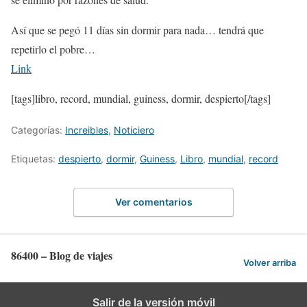
Así que se pegó 11 días sin dormir para nada… tendrá que
repetirlo el pobre…
Link
[tags]libro, record, mundial, guiness, dormir, despierto[/tags]
Categorías:
Increibles
,
Noticiero
Etiquetas:
despierto
,
dormir
,
Guiness
,
Libro
,
mundial
,
record
Ver comentarios
86400 – Blog de viajes
Volver arriba
Salir de la versión móvil