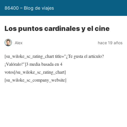
86400 – Blog de viajes
Los puntos cardinales y el cine
Alex
hace 19 años
[su_wiloke_sc_rating_chart title="¿Te gusta el artículo?
¡Valóralo!"]
3
media basada en 4
votos[/su_wiloke_sc_rating_chart]
[su_wiloke_sc_company_website]