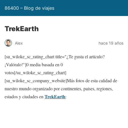
86400 – Blog de viajes
TrekEarth
Alex
hace 19 años
[su_wiloke_sc_rating_chart title="¿Te gusta el artículo?
¡Valóralo!"]
0
media basada en
0
votos[/su_wiloke_sc_rating_chart]
[su_wiloke_sc_company_website]Más fotos de esta calidad de
nuestro mundo organizado por continentes, países, regiones,
TrekEarth
estados y ciudades en
: