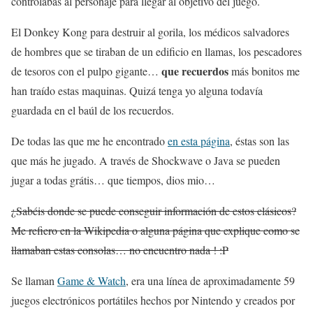
controlabas al personaje para llegar al objetivo del juego.
El Donkey Kong para destruir al gorila, los médicos salvadores
de hombres que se tiraban de un edificio en llamas, los pescadores
que recuerdos
de tesoros con el pulpo gigante…
más bonitos me
han traído estas maquinas. Quizá tenga yo alguna todavía
guardada en el baúl de los recuerdos.
De todas las que me he encontrado
en esta página
, éstas son las
que más he jugado. A través de Shockwave o Java se pueden
jugar a todas grátis… que tiempos, dios mio…
¿Sabéis donde se puede conseguir información de estos clásicos?
Me refiero en la Wikipedia o alguna página que explique como se
llamaban estas consolas… no encuentro nada ! :P
Se llaman
Game & Watch
, era una línea de aproximadamente 59
juegos electrónicos portátiles hechos por Nintendo y creados por