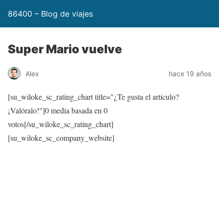
86400 – Blog de viajes
Super Mario vuelve
Alex
hace 19 años
[su_wiloke_sc_rating_chart title="¿Te gusta el artículo?
¡Valóralo!"]
0
media basada en
0
votos[/su_wiloke_sc_rating_chart]
[su_wiloke_sc_company_website]