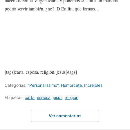
hacemos con la Virgen María y ponemos «Carta a un marido»
podría servir también, ¿no? :D En fin, que formas…
[tags]carta, esposa, religión, jesús[/tags]
Categorías:
"Personalissimo"
,
Humorcete
,
Increibles
Etiquetas:
carta
,
esposa
,
jesús
,
religión
Ver comentarios