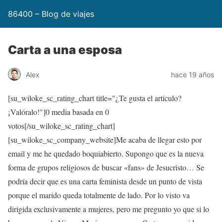
86400 – Blog de viajes
Carta a una esposa
Alex
hace 19 años
[su_wiloke_sc_rating_chart title="¿Te gusta el artículo?
¡Valóralo!"]
0
media basada en
0
votos[/su_wiloke_sc_rating_chart]
[su_wiloke_sc_company_website]Me acaba de llegar esto por
email y me he quedado boquiabierto. Supongo que es la nueva
forma de grupos religiosos de buscar «fans» de Jesucristo… Se
podría decir que es una carta feminista desde un punto de vista
porque el marido queda totalmente de lado. Por lo visto va
dirigida exclusivamente a mujeres, pero me pregunto yo que si lo