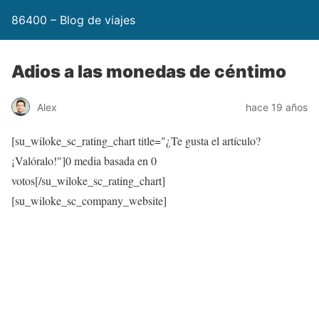
86400 – Blog de viajes
Adios a las monedas de céntimo
Alex
hace 19 años
[su_wiloke_sc_rating_chart title="¿Te gusta el artículo?
¡Valóralo!"]
0
media basada en
0
votos[/su_wiloke_sc_rating_chart]
[su_wiloke_sc_company_website]