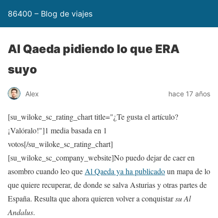
86400 – Blog de viajes
Al Qaeda pidiendo lo que ERA
suyo
Alex
hace 17 años
[su_wiloke_sc_rating_chart title="¿Te gusta el artículo?
¡Valóralo!"]
1
media basada en 1
votos[/su_wiloke_sc_rating_chart]
[su_wiloke_sc_company_website]No puedo dejar de caer en
asombro cuando leo que
Al Qaeda ya ha publicado
un mapa de lo
que quiere recuperar, de donde se salva Asturias y otras partes de
España. Resulta que ahora quieren volver a conquistar
su Al
Andalus
.