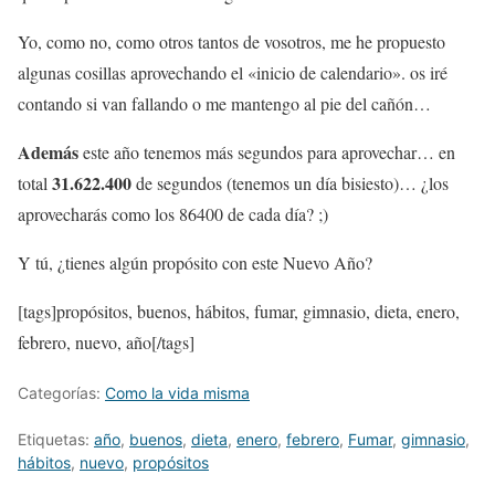
Yo, como no, como otros tantos de vosotros, me he propuesto
algunas cosillas aprovechando el «inicio de calendario». os iré
contando si van fallando o me mantengo al pie del cañón…
Además
este año tenemos más segundos para aprovechar… en
31.622.400
total
de segundos (tenemos un día bisiesto)… ¿los
aprovecharás como los 86400 de cada día? ;)
Y tú, ¿tienes algún propósito con este Nuevo Año?
[tags]propósitos, buenos, hábitos, fumar, gimnasio, dieta, enero,
febrero, nuevo, año[/tags]
Categorías:
Como la vida misma
Etiquetas:
año
,
buenos
,
dieta
,
enero
,
febrero
,
Fumar
,
gimnasio
,
hábitos
,
nuevo
,
propósitos