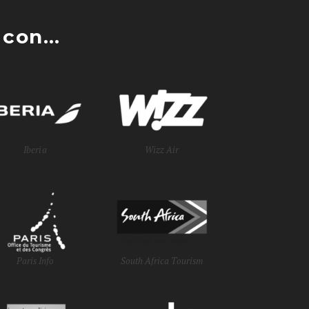
con...
Iberia
Wizz Air
Paris Info
South Africa Tourism