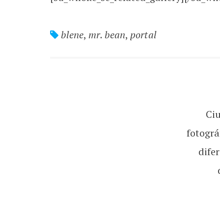
blene
,
mr. bean
,
portal
Ci
fotográ
dife