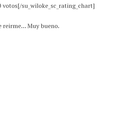
0
votos[/su_wiloke_sc_rating_chart]
de reirme… Muy bueno.