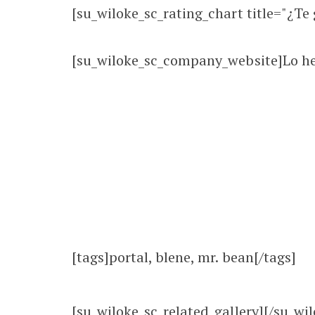
[su_wiloke_sc_rating_chart title="¿Te g
[su_wiloke_sc_company_website]Lo he
[tags]portal, blene, mr. bean[/tags]
[su_wiloke_sc_related_gallery][/su_wil