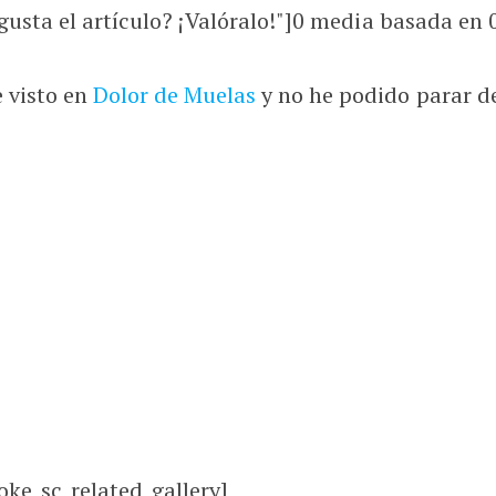
usta el artículo? ¡Valóralo!"]
0
media basada en
 visto en
Dolor de Muelas
y no he podido parar 
oke_sc_related_gallery]