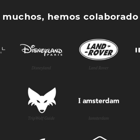
 muchos, hemos colaborado 
Disneyland
Land Rover
TripWolf Guide
Iamsterdam