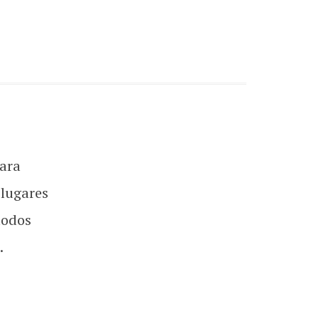
ara
 lugares
todos
.