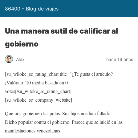
86400 – Blog de viajes
Una manera sutil de calificar al
gobierno
Alex
hace 19 años
[su_wiloke_sc_rating_chart title="¿Te gusta el artículo?
¡Valóralo!"]
0
media basada en
0
votos[/su_wiloke_sc_rating_chart]
[su_wiloke_sc_company_website]
Que nos gobiernen las putas. Sus hijos nos han fallado
Dicho popular contra el gobierno. Parece que se inició en las
manifestaciones venezolanas