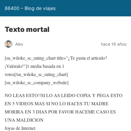
86400 – Blog de viajes
Texto mortal
Alex
hace 16 años
[su_wiloke_sc_rating_chart title="¿Te gusta el artículo?
¡Valóralo!"]
1
media basada en 1
votos[/su_wiloke_sc_rating_chart]
[su_wiloke_sc_company_website]
NO LEAS ESTO!!SI LO AS LEIDO COPIA Y PEGA ESTO
EN 5 VIDEOS MAS SI NO LO HACES TU MADRE
MORIRA EN 3 DIAS POR FAVOR HACEME CASO ES
UNA MALDICION
Joyas de Internet