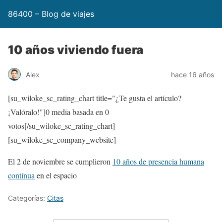
86400 – Blog de viajes
10 años viviendo fuera
Alex
hace 16 años
[su_wiloke_sc_rating_chart title="¿Te gusta el artículo?
¡Valóralo!"]
0
media basada en
0
votos[/su_wiloke_sc_rating_chart]
[su_wiloke_sc_company_website]
El 2 de noviembre se cumplieron
10 años de presencia humana
contínua
en el espacio
Categorías:
Citas