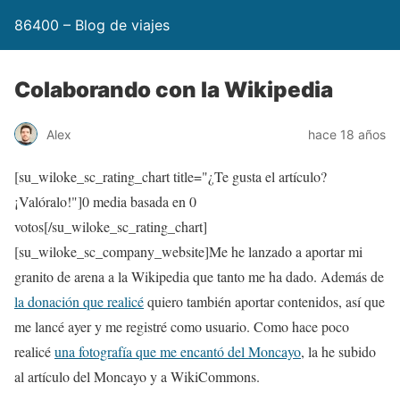
86400 – Blog de viajes
Colaborando con la Wikipedia
Alex
hace 18 años
[su_wiloke_sc_rating_chart title="¿Te gusta el artículo?
¡Valóralo!"]
0
media basada en
0
votos[/su_wiloke_sc_rating_chart]
[su_wiloke_sc_company_website]Me he lanzado a aportar mi
granito de arena a la Wikipedia que tanto me ha dado. Además de
la donación que realicé
quiero también aportar contenidos, así que
me lancé ayer y me registré como usuario. Como hace poco
realicé
una fotografía que me encantó del Moncayo
, la he subido
al artículo del Moncayo y a WikiCommons.