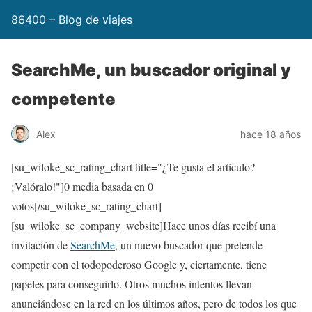
86400 – Blog de viajes
SearchMe, un buscador original y
competente
Alex
hace 18 años
[su_wiloke_sc_rating_chart title="¿Te gusta el artículo?
¡Valóralo!"]
0
media basada en
0
votos[/su_wiloke_sc_rating_chart]
[su_wiloke_sc_company_website]Hace unos días recibí una
invitación de
SearchMe
, un nuevo buscador que pretende
competir con el todopoderoso Google y, ciertamente, tiene
papeles para conseguirlo. Otros muchos intentos llevan
anunciándose en la red en los últimos años, pero de todos los que