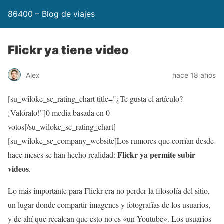
86400 – Blog de viajes
Flickr ya tiene video
Alex
hace 18 años
[su_wiloke_sc_rating_chart title="¿Te gusta el artículo?
¡Valóralo!"]
0
media basada en
0
votos[/su_wiloke_sc_rating_chart]
[su_wiloke_sc_company_website]Los rumores que corrían desde
Flickr ya permite subir
hace meses se han hecho realidad:
videos
.
Lo más importante para Flickr era no perder la filosofía del sitio,
un lugar donde compartir imagenes y fotografías de los usuarios,
y de ahí que recalcan que esto no es «un Youtube». Los usuarios