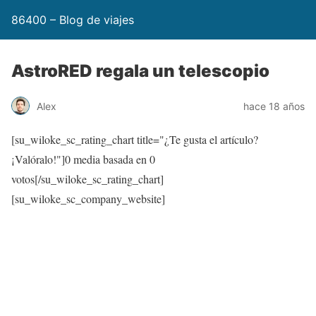
86400 – Blog de viajes
AstroRED regala un telescopio
Alex
hace 18 años
[su_wiloke_sc_rating_chart title="¿Te gusta el artículo?
¡Valóralo!"]
0
media basada en
0
votos[/su_wiloke_sc_rating_chart]
[su_wiloke_sc_company_website]