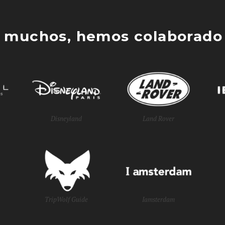
 muchos, hemos colaborado 
Disneyland
Land Rover
TripWolf Guide
Iamsterdam