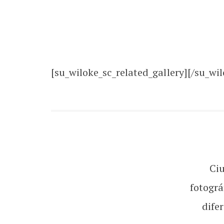
[su_wiloke_sc_related_gallery][/su_wil
Ci
fotográ
dife