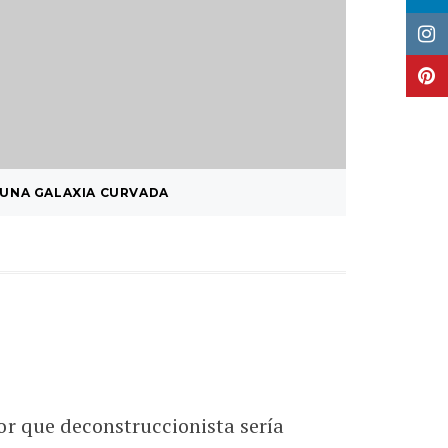
UNA GALAXIA CURVADA
DELTA D
r que deconstruccionista sería