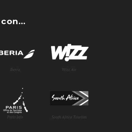
con...
Iberia
Wizz Air
Paris Info
South Africa Tourism