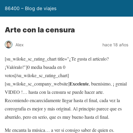
86400 – Blog de viajes
Arte con la censura
Alex
hace 18 años
[su_wiloke_sc_rating_chart title="¿Te gusta el artículo?
¡Valóralo!"]
0
media basada en
0
votos[/su_wiloke_sc_rating_chart]
Excelente
[su_wiloke_sc_company_website]
, buenísimo, ¡ genial
VIDEO !… hasta con la censura se puede hacer arte.
Recomiendo encarecidamente llegar hasta el final, cada vez la
coreografía es mejor y más original. Al principio parece que es
aburrido, pero en serio, que es muy bueno hasta el final.
Me encanta la música… a ver si consigo saber de quien es.