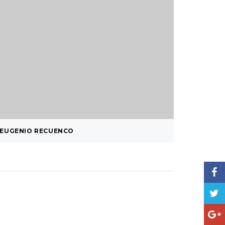
EUGENIO RECUENCO
¿ SISTE
…