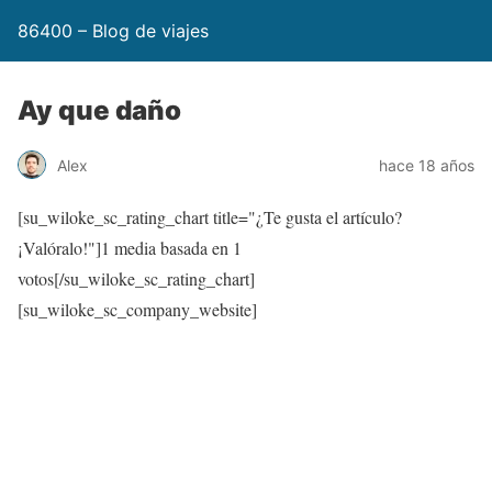
86400 – Blog de viajes
Ay que daño
Alex
hace 18 años
[su_wiloke_sc_rating_chart title="¿Te gusta el artículo?
¡Valóralo!"]
1
media basada en 1
votos[/su_wiloke_sc_rating_chart]
[su_wiloke_sc_company_website]