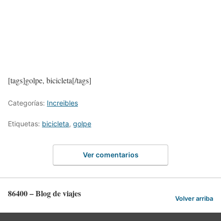
[tags]golpe, bicicleta[/tags]
Categorías:
Increibles
Etiquetas:
bicicleta
,
golpe
Ver comentarios
86400 – Blog de viajes
Volver arriba