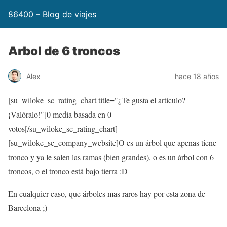
86400 – Blog de viajes
Arbol de 6 troncos
Alex
hace 18 años
[su_wiloke_sc_rating_chart title="¿Te gusta el artículo?
¡Valóralo!"]
0
media basada en
0
votos[/su_wiloke_sc_rating_chart]
[su_wiloke_sc_company_website]O es un árbol que apenas tiene
tronco y ya le salen las ramas (bien grandes), o es un árbol con 6
troncos, o el tronco está bajo tierra :D
En cualquier caso, que árboles mas raros hay por esta zona de
Barcelona ;)