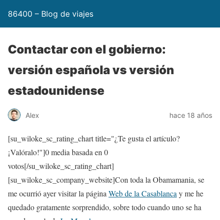
86400 – Blog de viajes
Contactar con el gobierno:
versión española vs versión
estadounidense
Alex
hace 18 años
[su_wiloke_sc_rating_chart title="¿Te gusta el artículo?
¡Valóralo!"]
0
media basada en
0
votos[/su_wiloke_sc_rating_chart]
[su_wiloke_sc_company_website]Con toda la Obamamania, se
me ocurrió ayer visitar la página
Web de la Casablanca
y me he
quedado gratamente sorprendido, sobre todo cuando uno se ha