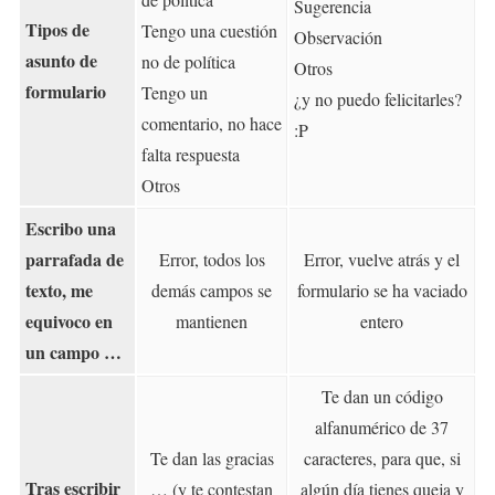
Sugerencia
Tipos de
Tengo una cuestión
Observación
asunto de
no de política
Otros
formulario
Tengo un
¿y no puedo felicitarles?
comentario, no hace
:P
falta respuesta
Otros
Escribo una
parrafada de
Error, todos los
Error, vuelve atrás y el
texto, me
demás campos se
formulario se ha vaciado
equivoco en
mantienen
entero
un campo …
Te dan un código
alfanumérico de 37
Te dan las gracias
caracteres, para que, si
Tras escribir
… (y te contestan
algún día tienes queja y