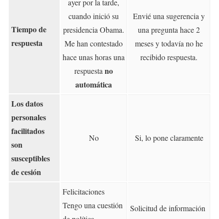
ayer por la tarde,
cuando inició su
Envié una sugerencia y
Tiempo de
presidencia Obama.
una pregunta hace 2
respuesta
Me han contestado
meses y todavía no he
hace unas horas una
recibido respuesta.
no
respuesta
automática
Los datos
personales
facilitados
No
Si, lo pone claramente
son
susceptibles
de cesión
Felicitaciones
Tengo una cuestión
Solicitud de información
de política